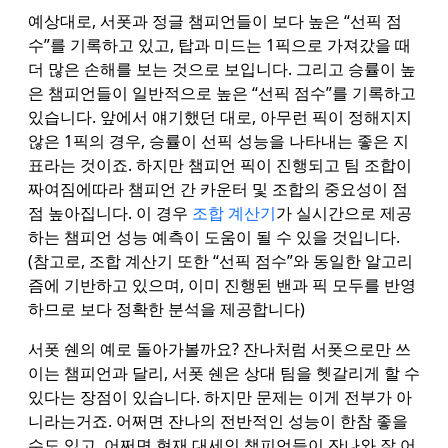
예상대로, 서폿과 정글 챔피언들이 보다 높은 “선픽 점
수”를 기록하고 있고, 탑과 미드는 1픽으로 가져갔을 때
더 많은 손해를 보는 것으로 보입니다. 그리고 승률이 높
은 챔피언들이 일반적으로 높은 “선픽 점수”를 기록하고
있습니다. 앞에서 얘기했던 대로, 아무런 픽이 정해지지
않은 1픽의 경우, 승률이 선픽 성능을 나타내는 좋은 지
표라는 것이죠. 하지만 챔피언 픽이 진행되고 팀 조합이
짜여짐에따라 챔피언 간 카운터 및 조합의 중요성이 점
점 높아집니다. 이 경우
조합 계산기
가 실시간으로 제공
하는 챔피언 성능 예측이 도움이 될 수 있을 것입니다.
(참고로, 조합 계산기 또한 “선픽 점수”와 동일한 알고리
즘에 기반하고 있으며, 이미 진행된 밴과 픽 모두를 반영
하므로 보다 정확한 분석을 제공합니다)
서폿 쉔의 예로 돌아가볼까요? 잔나처럼 서폿으로만 쓰
이는 챔피언과 달리, 서폿 쉔은 상대 팀을 헷갈리게 할 수
있다는 장점이 있습니다. 하지만 문제는 이게 전부가 아
니라는거죠. 어쩌면 잔나의 전반적인 성능이 한참 좋을
수도 있고, 어쩌면 현재 대세인 챔피언들이 잔나와 잘 어