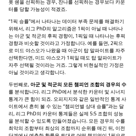
폿 쉔을 선픽하는 경우, 잔나를 선픽하는 경우보다 카운
터를 당할 가능성이 적겠죠.
“1픽 승률”에서 나타나는 데이터 부족 문제를 해결하기
위해서, 리그 PhD의 알고리즘은 1픽이 아닐 때 나타나
는 아군 및 적군의 후픽 경향이, 1픽일 때 나타나는 후픽
경향과 비슷할 것이라고 가정합니다. 예를 들면, 2픽으
로 미드 야스오가 나왔을 때 아군이 탑 말파이트를 자주
선택한다면, 미드 야스오가 1픽일 때도 탑 말파이트가
자주 선택될 것이라는 거죠. 그렇게 비현실적인 가정은
아닐 것이라고 생각합니다.
두번째로,
아군 및 적군의 모든 챔피언 조합의 경우의 수
를 분석합니다. 리그 PhD에서 분석한 카운터 및 시너지
통계가 큰 힘이 되죠. 오피지지와 같은 일반적인 통계 사
이트에서 흔히 볼 수 있는 “챔피언별 상대 승률”과는 달
리, 리그 PhD의 카운터 통계들은 실제 5:5 조합의 성능
을 분석할 수 있도록 만들어졌습니다. 모든 경우의 수를
최악의 조합부터 최상의 조합까지 순위를 매긴 뒤, 이전
단계에서 예측한 확률을 토대로 어떤 챔피언이 1픽으로