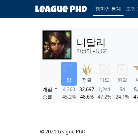
챔피언 통계
조합
니달리
야성의 사냥꾼
탑
정글
미드
원딜
게임 수
4,360
32,697
1,241
54
5
승률
45.2%
48.6%
47.2%
24.1%
4
© 2021 League PhD