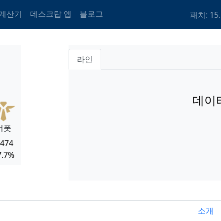
 계산기
데스크탑 앱
블로그
패치: 15.
라인
데이
서폿
,474
7.7%
소개