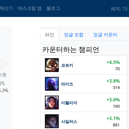
 계산기
데스크탑 앱
블로그
패치: 15.
라인
정글 조합
정글 카운터
카운터하는 챔피언
+4.5%
코르키
70
서폿
+3.8%
75
라이즈
314
5.3%
+3.6%
이렐리아
160
+3.1%
사일러스
881