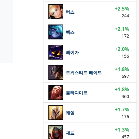
+2.5%
럭스
244
+2.1%
벡스
172
+2.0%
베이가
156
+1.8%
트위스티드 페이트
697
+1.8%
블라디미르
460
+1.7%
케일
176
+1.3%
제드
457