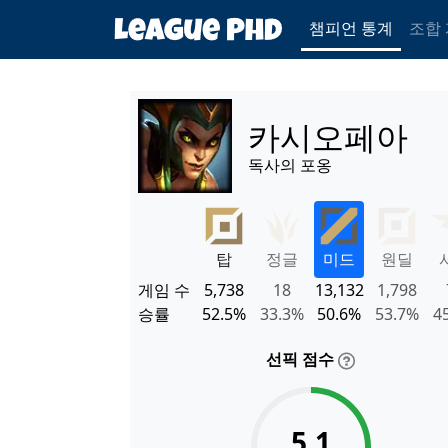
챔피언 통계
조합
카시오페아
독사의 포옹
탑
정글
미드
원딜
게임 수
5,738
18
13,132
1,798
승률
52.5%
33.3%
50.6%
53.7%
4
선픽 점수
5.1