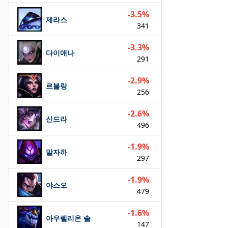
-3.5%
제라스
341
-3.3%
다이애나
291
-2.9%
르블랑
256
-2.6%
신드라
496
-1.9%
말자하
297
-1.9%
야스오
479
-1.6%
아우렐리온 솔
147