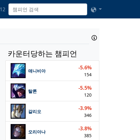
12
카운터당하는 챔피언
-5.6%
애니비아
154
-5.5%
탈론
120
-3.9%
갈리오
346
-3.8%
오리아나
385