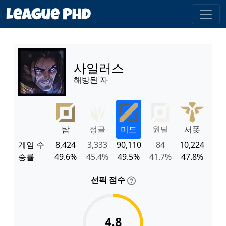
사일러스
해방된 자
탑
정글
미드
원딜
서폿
게임 수
8,424
3,333
90,110
84
10,224
승률
49.6%
45.4%
49.5%
41.7%
47.8%
선픽 점수
4.8