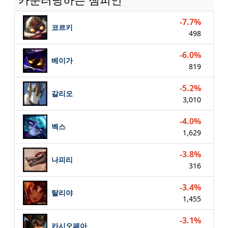
-7.7%
코르키
498
-6.0%
베이가
819
-5.2%
갈리오
3,010
-4.0%
벡스
1,629
-3.8%
나피리
316
-3.4%
탈리야
1,455
-3.1%
카시오페아