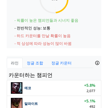
- 픽률이 높은 챔피언들과 시너지 좋음
- 전반적인 성능: 보통
- 하드 카운터를 만날 확률이 높음
- 적 상성에 따라 성능이 많이 바뀜
라인
정글 조합
정글 카운터
카운터하는 챔피언
+5.8%
에코
2,077
+5.1%
말파이트
492