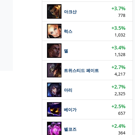
+3.7%
아크샨
778
+3.5%
럭스
1,032
+3.4%
멜
1,528
+2.7%
트위스티드 페이트
4,217
+2.7%
아리
2,325
+2.5%
베이가
657
+2.4%
벨코즈
364