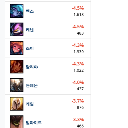
-4.5%
벡스
1,618
-4.5%
케넨
483
-4.3%
조이
1,339
-4.3%
탈리야
1,022
-4.0%
판테온
437
-3.7%
케일
876
-3.3%
말파이트
466