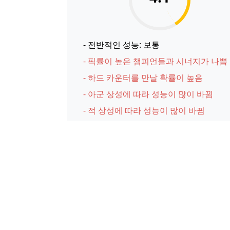
- 전반적인 성능: 보통
- 픽률이 높은 챔피언들과 시너지가 나쁨
- 하드 카운터를 만날 확률이 높음
- 아군 상성에 따라 성능이 많이 바뀜
- 적 상성에 따라 성능이 많이 바뀜