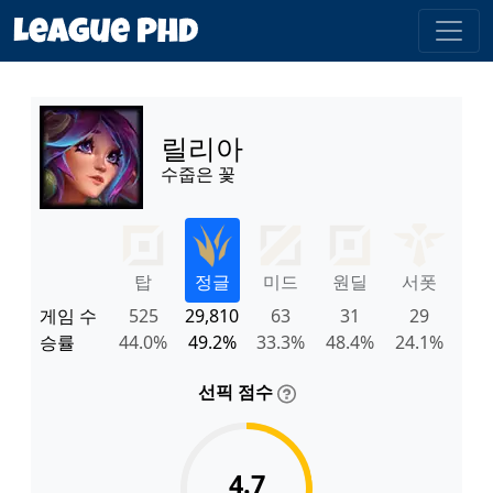
릴리아
수줍은 꽃
탑
정글
미드
원딜
서폿
게임 수
525
29,810
63
31
29
승률
44.0%
49.2%
33.3%
48.4%
24.1%
선픽 점수
4.7