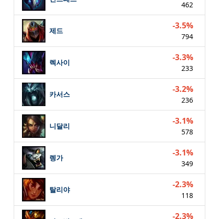
462
-3.5%
제드
794
-3.3%
렉사이
233
-3.2%
카서스
236
-3.1%
니달리
578
-3.1%
렝가
349
-2.3%
탈리야
118
-2.3%