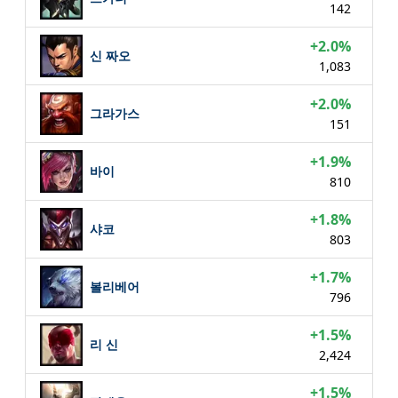
142
+2.0%
신 짜오
1,083
+2.0%
그라가스
151
+1.9%
바이
810
+1.8%
샤코
803
+1.7%
볼리베어
796
+1.5%
리 신
2,424
+1.5%