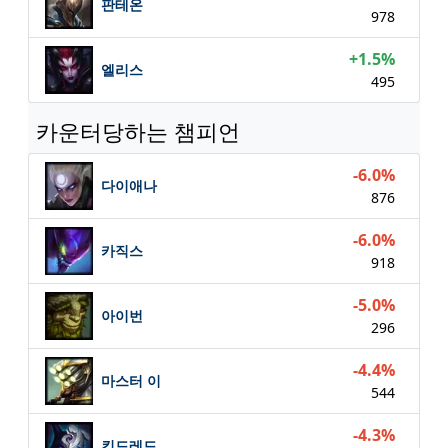
판테온
978
+1.5%
엘리스
495
카운터당하는 챔피언
-6.0%
다이애나
876
-6.0%
카직스
918
-5.0%
아이번
296
-4.4%
마스터 이
544
-4.3%
킨드레드