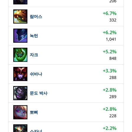
206
+6.7%
람머스
332
+6.2%
녹턴
1,041
+5.2%
자크
848
+3.3%
쉬바나
288
+2.8%
문도 박사
289
+2.8%
뽀삐
228
+2.2%
스카너