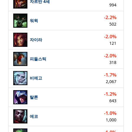
자르반 4세
994
-2.2%
워윅
502
-2.0%
자이라
121
-2.0%
피들스틱
318
-1.7%
비에고
2,067
-1.2%
탈론
643
-1.0%
에코
1,000