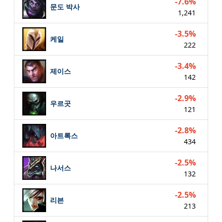
-7.6%
문도 박사
1,241
-3.5%
케일
222
-3.4%
제이스
142
-2.9%
우르곳
121
-2.8%
아트록스
434
-2.5%
나서스
132
-2.5%
리븐
213