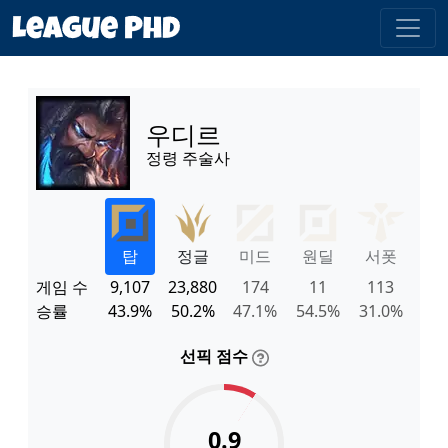
우디르
정령 주술사
탑
정글
미드
원딜
서폿
게임 수
9,107
23,880
174
11
113
승률
43.9%
50.2%
47.1%
54.5%
31.0%
선픽 점수
0.9