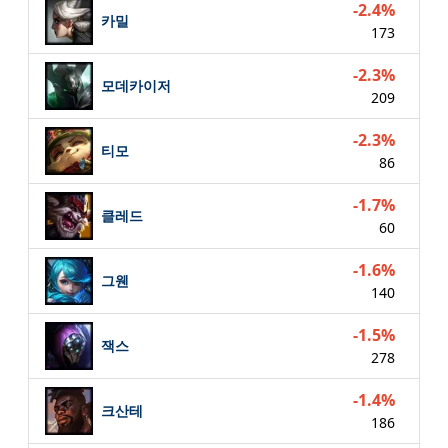
-2.4%
카밀
173
-2.3%
모데카이저
209
-2.3%
티모
86
-1.7%
클레드
60
-1.6%
그웬
140
-1.5%
잭스
278
-1.4%
크산테
186