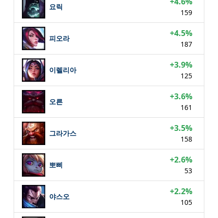
+4.6%
요릭
159
+4.5%
피오라
187
+3.9%
이렐리아
125
+3.6%
오른
161
+3.5%
그라가스
158
+2.6%
뽀삐
53
+2.2%
야스오
105