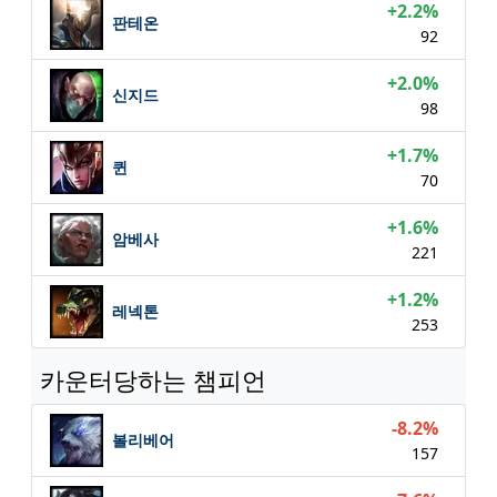
+2.2%
판테온
92
+2.0%
신지드
98
+1.7%
퀸
70
+1.6%
암베사
221
+1.2%
레넥톤
253
카운터당하는 챔피언
-8.2%
볼리베어
157