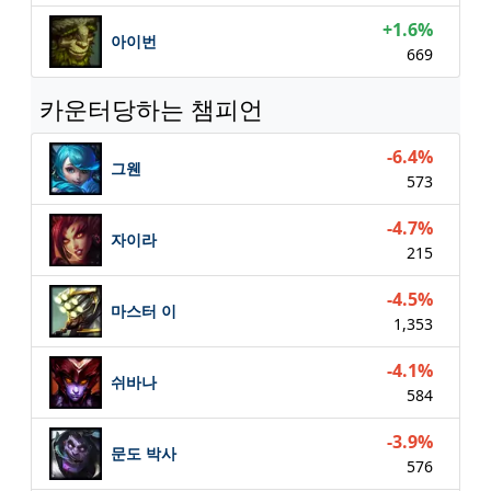
+1.6%
아이번
669
카운터당하는 챔피언
-6.4%
그웬
573
-4.7%
자이라
215
-4.5%
마스터 이
1,353
-4.1%
쉬바나
584
-3.9%
문도 박사
576