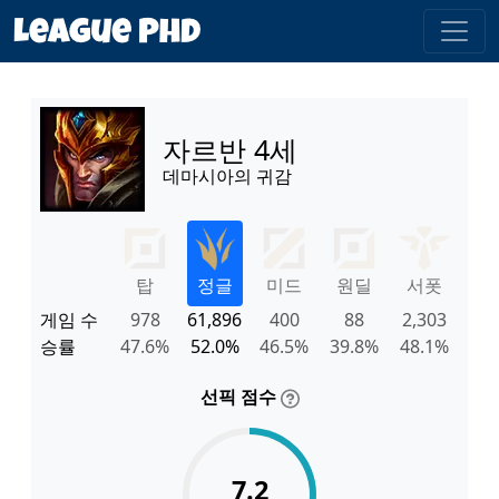
자르반 4세
데마시아의 귀감
탑
정글
미드
원딜
서폿
게임 수
978
61,896
400
88
2,303
승률
47.6%
52.0%
46.5%
39.8%
48.1%
선픽 점수
7.2