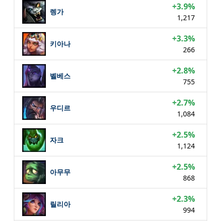
+3.9%
렝가
1,217
+3.3%
키아나
266
+2.8%
벨베스
755
+2.7%
우디르
1,084
+2.5%
자크
1,124
+2.5%
아무무
868
+2.3%
릴리아
994