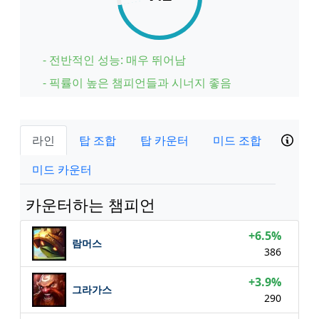
- 전반적인 성능: 매우 뛰어남
- 픽률이 높은 챔피언들과 시너지 좋음
라인
탑 조합
탑 카운터
미드 조합
미드 카운터
카운터하는 챔피언
+6.5%
람머스
386
+3.9%
그라가스
290