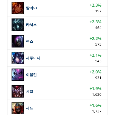
+2.3%
탈리야
197
+2.3%
카서스
464
+2.2%
잭스
575
+2.1%
세주아니
543
+2.0%
이블린
931
+1.9%
샤코
1,620
+1.6%
제드
1,737