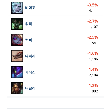
-3.5%
비에고
4,111
-2.7%
워윅
1,107
-2.5%
뽀삐
541
-1.6%
나피리
1,186
-1.4%
카직스
2,104
-1.2%
니달리
992