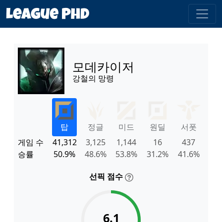
모데카이저
강철의 망령
탑
정글
미드
원딜
서폿
게임 수
41,312
3,125
1,144
16
437
승률
50.9%
48.6%
53.8%
31.2%
41.6%
선픽 점수
6.1