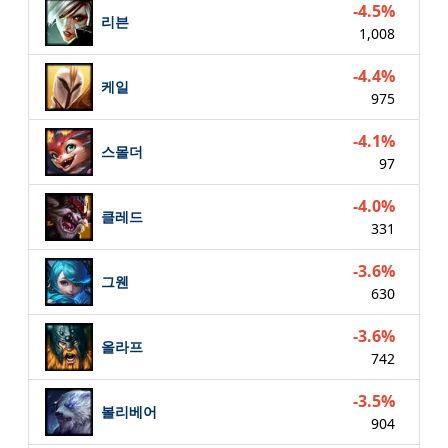
-4.5%
리븐
1,008
-4.4%
케일
975
-4.1%
스몰더
97
-4.0%
클레드
331
-3.6%
그웬
630
-3.6%
올라프
742
-3.5%
볼리베어
904