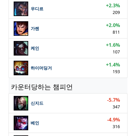
+2.3%
우디르
209
+2.0%
가렌
811
+1.6%
케인
107
+1.4%
하이머딩거
193
카운터당하는 챔피언
-5.7%
신지드
347
-4.9%
베인
316