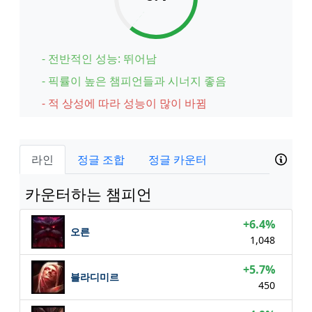
- 전반적인 성능: 뛰어남
- 픽률이 높은 챔피언들과 시너지 좋음
- 적 상성에 따라 성능이 많이 바뀜
라인
정글 조합
정글 카운터
카운터하는 챔피언
+6.4%
오른
1,048
+5.7%
블라디미르
450