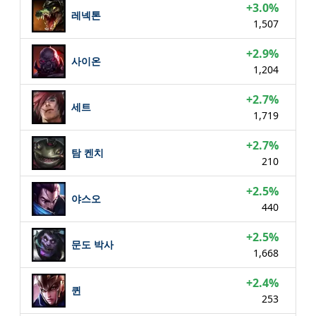
+3.0%
레넥톤
1,507
+2.9%
사이온
1,204
+2.7%
세트
1,719
+2.7%
탐 켄치
210
+2.5%
야스오
440
+2.5%
문도 박사
1,668
+2.4%
퀸
253