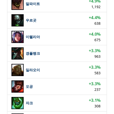
+4.9%
말파이트
1,192
+4.4%
우르곳
638
+4.0%
이렐리아
675
+3.3%
갱플랭크
963
+3.3%
일라오이
583
+3.3%
오공
237
+3.1%
자크
308