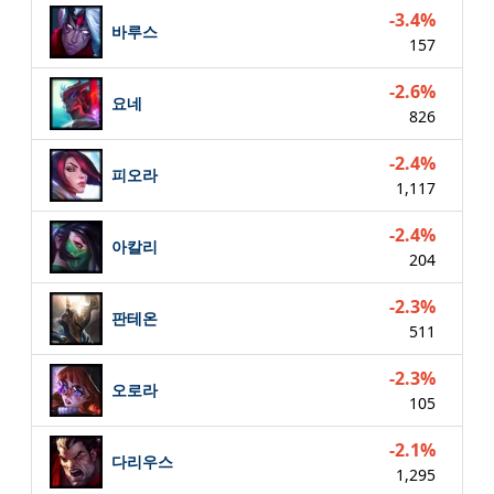
-3.4%
바루스
157
-2.6%
요네
826
-2.4%
피오라
1,117
-2.4%
아칼리
204
-2.3%
판테온
511
-2.3%
오로라
105
-2.1%
다리우스
1,295