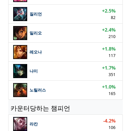
+2.5%
질리언
82
+2.4%
밀리오
210
+1.8%
레오나
117
+1.7%
나미
351
+1.0%
노틸러스
165
카운터당하는 챔피언
-4.2%
라칸
106