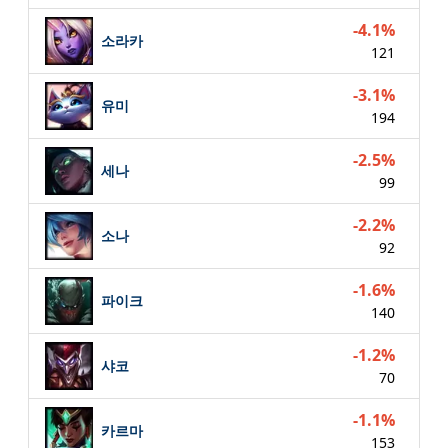
-4.1%
소라카
121
-3.1%
유미
194
-2.5%
세나
99
-2.2%
소나
92
-1.6%
파이크
140
-1.2%
샤코
70
-1.1%
카르마
153