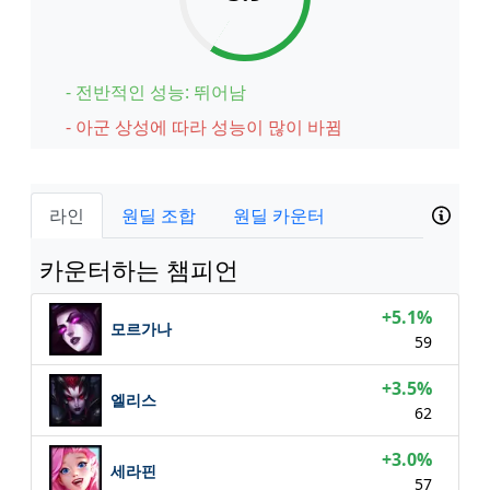
- 전반적인 성능: 뛰어남
- 아군 상성에 따라 성능이 많이 바뀜
라인
원딜 조합
원딜 카운터
카운터하는 챔피언
+5.1%
모르가나
59
+3.5%
엘리스
62
+3.0%
세라핀
57