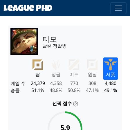
티모
날쌘 정찰병
탑
정글
미드
원딜
서폿
게임 수
24,379
4,358
770
308
4,480
승률
51.1%
48.8%
50.8%
47.1%
49.1%
선픽 점수
5.9