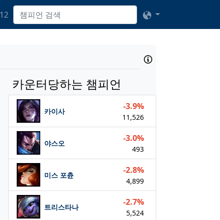
12
카운터당하는 챔피언
-3.9%
카이사
11,526
-3.0%
야스오
493
-2.8%
미스 포츈
4,899
-2.7%
트리스타나
5,524