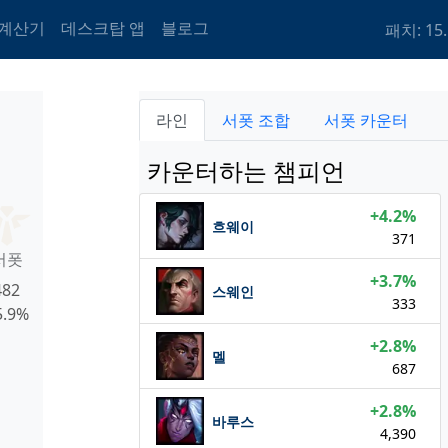
 계산기
데스크탑 앱
블로그
패치: 15.
라인
서폿 조합
서폿 카운터
카운터하는 챔피언
+4.2%
흐웨이
371
서폿
+3.7%
482
스웨인
333
5.9%
+2.8%
멜
687
+2.8%
바루스
4,390