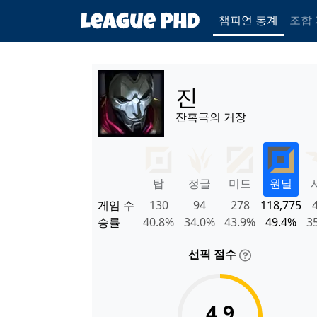
챔피언 통계
조합
진
잔혹극의 거장
탑
정글
미드
원딜
게임 수
130
94
278
118,775
승률
40.8%
34.0%
43.9%
49.4%
3
선픽 점수
4.9