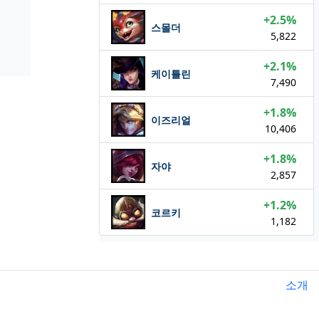
+2.5%
스몰더
5,822
+2.1%
케이틀린
7,490
+1.8%
이즈리얼
10,406
+1.8%
자야
2,857
+1.2%
코르키
1,182
소개