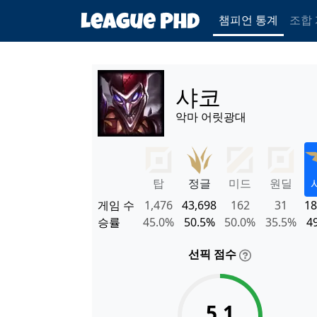
챔피언 통계
조합
샤코
악마 어릿광대
탑
정글
미드
원딜
게임 수
1,476
43,698
162
31
18
승률
45.0%
50.5%
50.0%
35.5%
4
선픽 점수
5.1