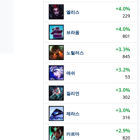
+4.0%
엘리스
229
+4.0%
브라움
801
+3.3%
노틸러스
845
+3.2%
애쉬
53
+3.0%
질리언
302
+3.0%
제라스
316
+2.9%
카르마
820