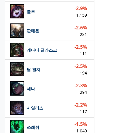
-2.9%
룰루
1,159
-2.6%
판테온
281
-2.5%
레나타 글라스크
111
-2.5%
탐 켄치
194
-2.3%
세나
294
-2.2%
사일러스
117
-1.5%
쓰레쉬
1,049