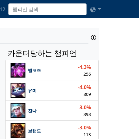
12
카운터당하는 챔피언
-4.3%
벨코즈
256
-4.0%
유미
809
-3.0%
잔나
393
-3.0%
브랜드
113