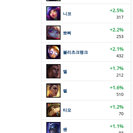
+2.5%
니코
317
+2.2%
뽀삐
253
+2.1%
블리츠크랭크
432
+1.7%
멜
212
+1.6%
렐
510
+1.2%
티모
70
+1.1%
쉔
93