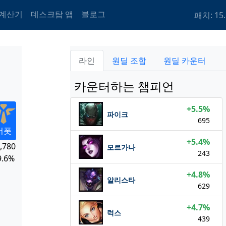
 계산기
데스크탑 앱
블로그
패치: 15.
라인
원딜 조합
원딜 카운터
카운터하는 챔피언
+5.5%
파이크
695
서폿
+5.4%
,780
모르가나
243
9.6%
+4.8%
알리스타
629
+4.7%
럭스
439