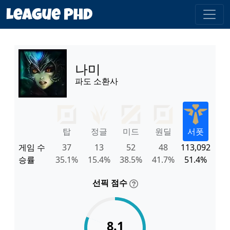
나미
파도 소환사
탑
정글
미드
원딜
서폿
게임 수
37
13
52
48
113,092
승률
35.1%
15.4%
38.5%
41.7%
51.4%
선픽 점수
8.1