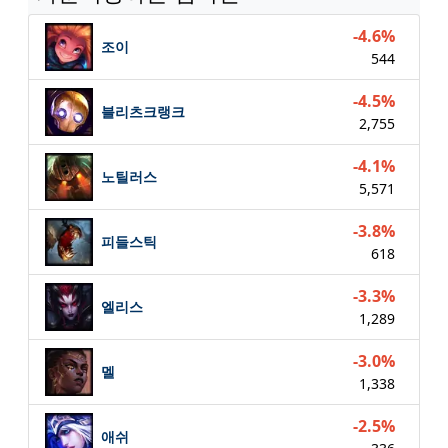
-4.6%
조이
544
-4.5%
블리츠크랭크
2,755
-4.1%
노틸러스
5,571
-3.8%
피들스틱
618
-3.3%
엘리스
1,289
-3.0%
멜
1,338
-2.5%
애쉬