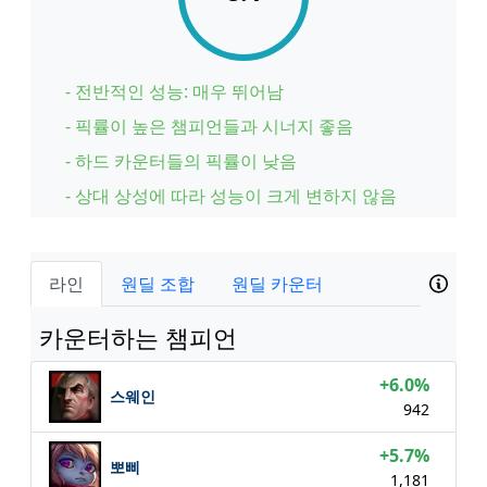
- 전반적인 성능: 매우 뛰어남
- 픽률이 높은 챔피언들과 시너지 좋음
- 하드 카운터들의 픽률이 낮음
- 상대 상성에 따라 성능이 크게 변하지 않음
라인
원딜 조합
원딜 카운터
카운터하는 챔피언
+6.0%
스웨인
942
+5.7%
뽀삐
1,181