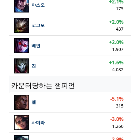
+2.1%
야스오
175
+2.0%
코그모
437
+2.0%
베인
1,907
+1.6%
진
4,082
카운터당하는 챔피언
-5.1%
멜
315
-3.0%
사미라
1,266
-2.9%