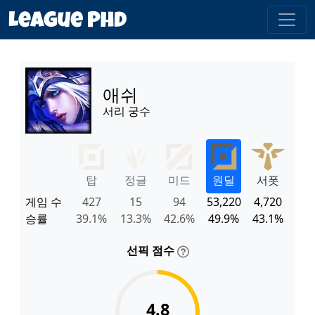
애쉬
서리 궁수
탑
정글
미드
원딜
서폿
게임 수
427
15
94
53,220
4,720
승률
39.1%
13.3%
42.6%
49.9%
43.1%
선픽 점수
4.8