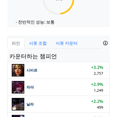
- 전반적인 성능: 보통
라인
서폿 조합
서폿 카운터
카운터하는 챔피언
+3.2%
시비르
2,757
+2.9%
자야
1,249
+2.2%
닐라
499