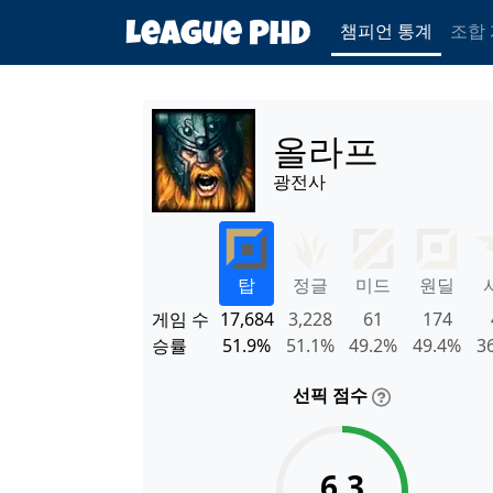
챔피언 통계
조합
올라프
광전사
탑
정글
미드
원딜
게임 수
17,684
3,228
61
174
승률
51.9%
51.1%
49.2%
49.4%
3
선픽 점수
6.3