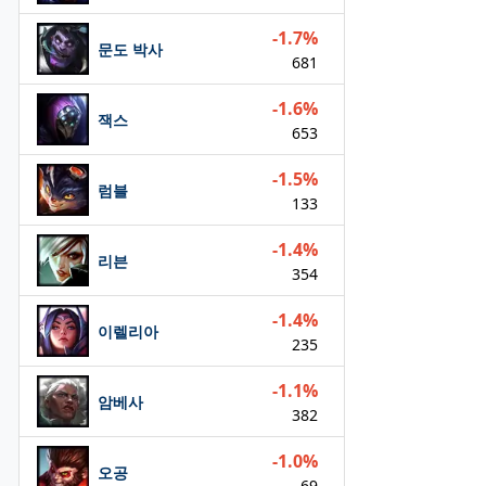
-1.7%
문도 박사
681
-1.6%
잭스
653
-1.5%
럼블
133
-1.4%
리븐
354
-1.4%
이렐리아
235
-1.1%
암베사
382
-1.0%
오공
69