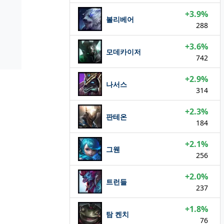
+3.9%
볼리베어
288
+3.6%
모데카이저
742
+2.9%
나서스
314
+2.3%
판테온
184
+2.1%
그웬
256
+2.0%
트런들
237
+1.8%
탐 켄치
76