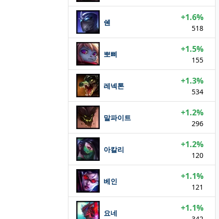
+1.6%
쉔
518
+1.5%
뽀삐
155
+1.3%
레넥톤
534
+1.2%
말파이트
296
+1.2%
아칼리
120
+1.1%
베인
121
+1.1%
요네
342