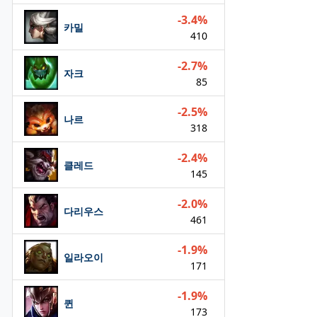
-3.4%
카밀
410
-2.7%
자크
85
-2.5%
나르
318
-2.4%
클레드
145
-2.0%
다리우스
461
-1.9%
일라오이
171
-1.9%
퀸
173