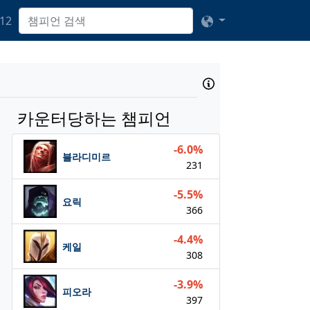
12
카운터당하는 챔피언
-6.0%
블라디미르
231
-5.5%
요릭
366
-4.4%
케일
308
-3.9%
피오라
397