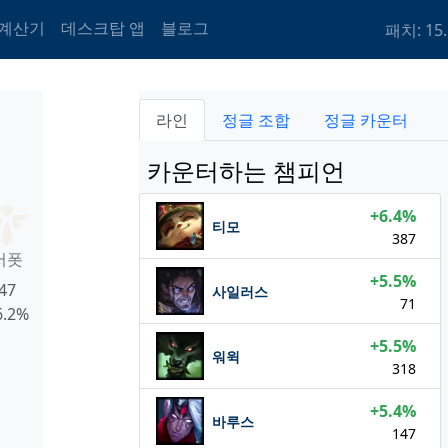
 계산기
데스크탑 앱
블로그
패치: 15.
라인
정글 조합
정글 카운터
카운터하는 챔피언
+6.4%
티모
387
서폿
+5.5%
47
사일러스
71
6.2%
+5.5%
워윅
318
+5.4%
바루스
147