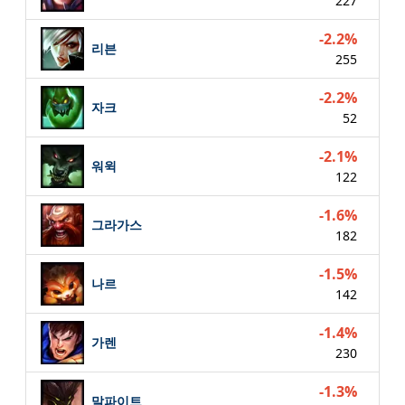
227
-2.2%
리븐
255
-2.2%
자크
52
-2.1%
워윅
122
-1.6%
그라가스
182
-1.5%
나르
142
-1.4%
가렌
230
-1.3%
말파이트