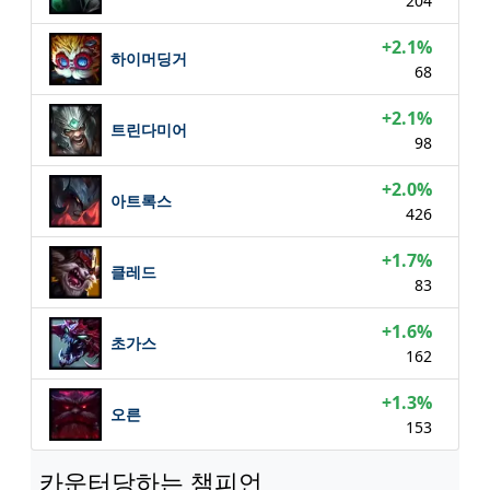
204
+2.1%
하이머딩거
68
+2.1%
트린다미어
98
+2.0%
아트록스
426
+1.7%
클레드
83
+1.6%
초가스
162
+1.3%
오른
153
카운터당하는 챔피언