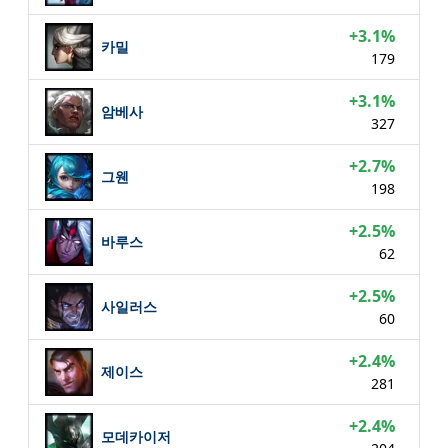
+3.1%
카밀
179
+3.1%
암베사
327
+2.7%
그웬
198
+2.5%
바루스
62
+2.5%
사일러스
60
+2.4%
제이스
281
+2.4%
모데카이저