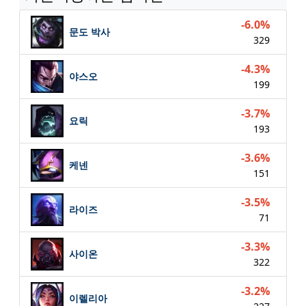
-6.0%
문도 박사
329
-4.3%
야스오
199
-3.7%
요릭
193
-3.6%
케넨
151
-3.5%
라이즈
71
-3.3%
사이온
322
-3.2%
이렐리아