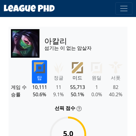
아칼리
섬기는 이 없는 암살자
탑
정글
미드
원딜
서폿
게임 수
10,111
11
55,713
1
82
승률
50.6%
9.1%
50.1%
0.0%
40.2%
선픽 점수
5.0