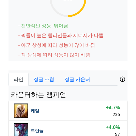
- 전반적인 성능: 뛰어남
- 픽률이 높은 챔피언들과 시너지가 나쁨
- 아군 상성에 따라 성능이 많이 바뀜
- 적 상성에 따라 성능이 많이 바뀜
라인
정글 조합
정글 카운터
카운터하는 챔피언
+4.7%
케일
236
+4.0%
트런들
97