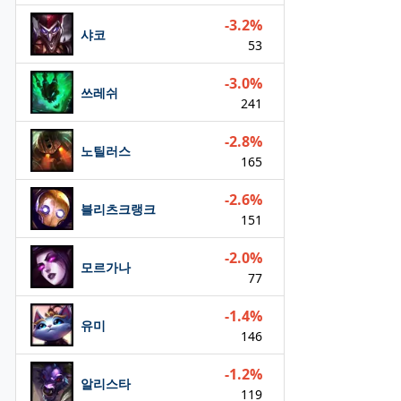
-3.2%
샤코
53
-3.0%
쓰레쉬
241
-2.8%
노틸러스
165
-2.6%
블리츠크랭크
151
-2.0%
모르가나
77
-1.4%
유미
146
-1.2%
알리스타
119