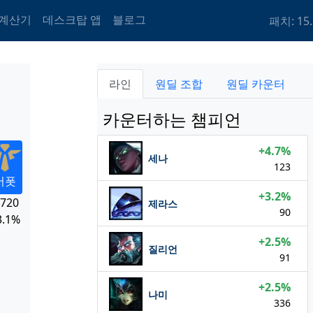
 계산기
데스크탑 앱
블로그
패치: 15.
라인
원딜 조합
원딜 카운터
카운터하는 챔피언
+4.7%
세나
123
서폿
+3.2%
,720
제라스
90
3.1%
+2.5%
질리언
91
+2.5%
나미
336