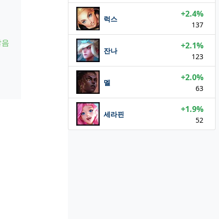
+2.4%
럭스
137
않음
+2.1%
잔나
123
+2.0%
멜
63
+1.9%
세라핀
52