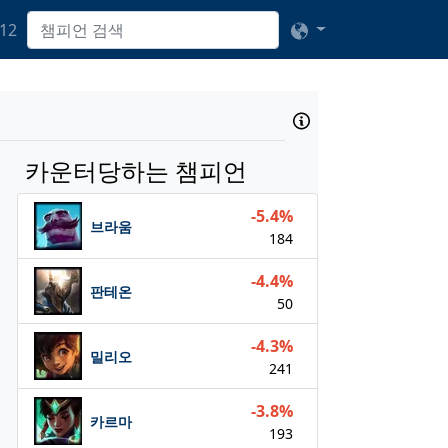
12
카운터당하는 챔피언
-5.4%
브라움
184
-4.4%
판테온
50
-4.3%
밀리오
241
-3.8%
카르마
193