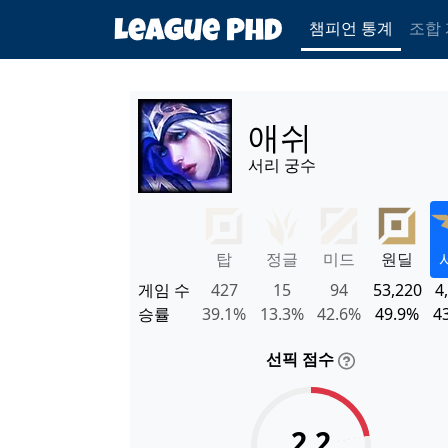
챔피언 통계
조합
애쉬
서리 궁수
탑
정글
미드
원딜
게임 수
427
15
94
53,220
4
승률
39.1%
13.3%
42.6%
49.9%
4
선픽 점수
2.2