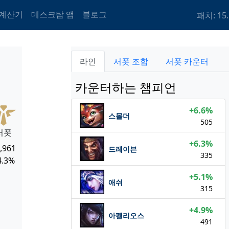
 계산기
데스크탑 앱
블로그
패치: 15.
라인
서폿 조합
서폿 카운터
카운터하는 챔피언
+6.6%
스몰더
505
서폿
+6.3%
,961
드레이븐
335
4.3%
+5.1%
애쉬
315
+4.9%
아펠리오스
491