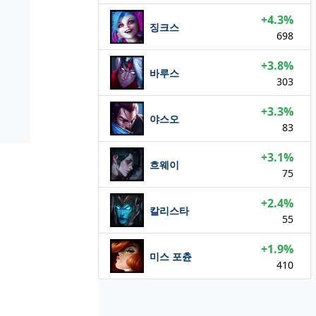
+4.3%
징크스
698
+3.8%
바루스
303
+3.3%
야스오
83
+3.1%
흐웨이
75
+2.4%
칼리스타
55
+1.9%
미스 포츈
410