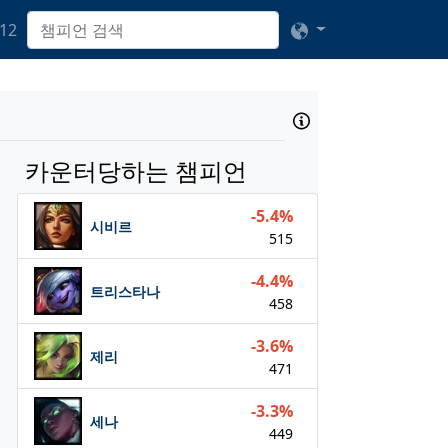
12
카운터당하는 챔피언
-5.4%
시비르
515
-4.4%
트리스타나
458
-3.6%
제리
471
-3.3%
세나
449