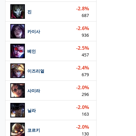
-2.8%
진
687
-2.6%
카이사
936
-2.5%
베인
457
-2.4%
이즈리얼
679
-2.0%
사미라
296
-2.0%
닐라
163
-2.0%
코르키
130