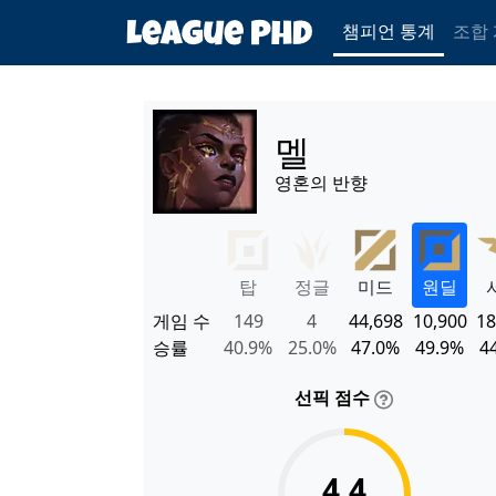
챔피언 통계
조합
멜
영혼의 반향
탑
정글
미드
원딜
게임 수
149
4
44,698
10,900
18
승률
40.9%
25.0%
47.0%
49.9%
4
선픽 점수
4.4