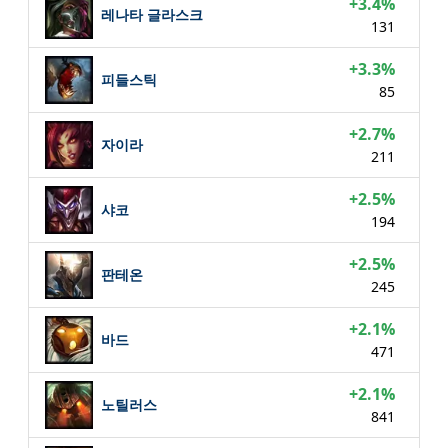
+3.4%
레나타 글라스크
131
+3.3%
피들스틱
85
+2.7%
자이라
211
+2.5%
샤코
194
+2.5%
판테온
245
+2.1%
바드
471
+2.1%
노틸러스
841