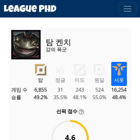
탐 켄치
강의 폭군
탑
정글
미드
원딜
서폿
게임 수
6,855
31
243
524
16,254
승률
49.2%
35.5%
48.1%
55.0%
48.4%
선픽 점수
4.6