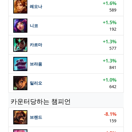
+1.6%
레오나
589
+1.5%
니코
192
+1.3%
카르마
577
+1.3%
브라움
841
+1.0%
밀리오
642
카운터당하는 챔피언
-8.1%
브랜드
159