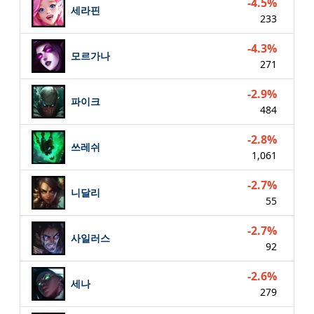
-4.5%
세라핀
233
-4.3%
모르가나
271
-2.9%
파이크
484
-2.8%
쓰레쉬
1,061
-2.7%
니달리
55
-2.7%
사일러스
92
-2.6%
세나
279