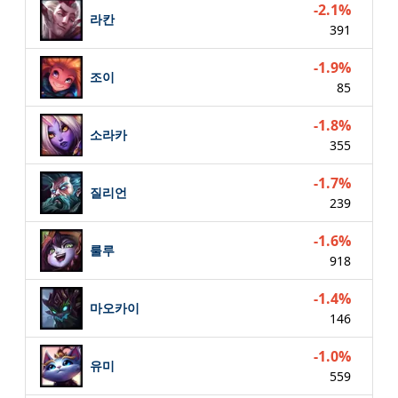
-2.1%
라칸
391
-1.9%
조이
85
-1.8%
소라카
355
-1.7%
질리언
239
-1.6%
룰루
918
-1.4%
마오카이
146
-1.0%
유미
559