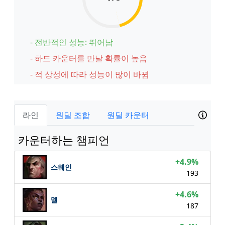
- 전반적인 성능: 뛰어남
- 하드 카운터를 만날 확률이 높음
- 적 상성에 따라 성능이 많이 바뀜
라인
원딜 조합
원딜 카운터
카운터하는 챔피언
+4.9%
스웨인
193
+4.6%
멜
187