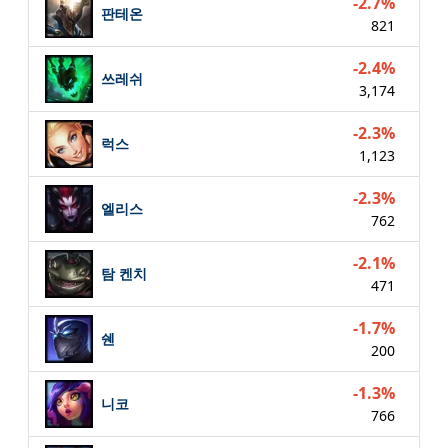
-2.7%
판테온
821
-2.4%
쓰레쉬
3,174
-2.3%
럭스
1,123
-2.3%
엘리스
762
-2.1%
탐 켄치
471
-1.7%
쉔
200
-1.3%
니코
766