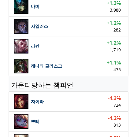
+1.3%
나미
3,980
+1.2%
사일러스
282
+1.2%
라칸
1,719
+1.1%
레나타 글라스크
475
카운터당하는 챔피언
-4.3%
자이라
724
-4.2%
뽀삐
813