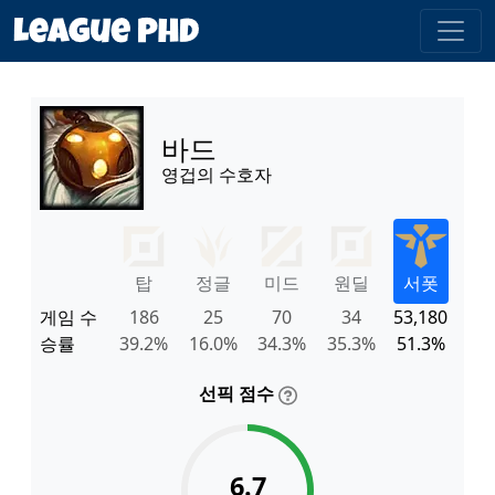
바드
영겁의 수호자
탑
정글
미드
원딜
서폿
게임 수
186
25
70
34
53,180
승률
39.2%
16.0%
34.3%
35.3%
51.3%
선픽 점수
6.7