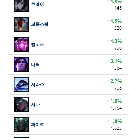
+4.6%
흐웨이
146
+4.5%
피들스틱
320
+4.3%
벨코즈
790
+3.1%
타릭
364
+2.7%
제라스
706
+1.9%
세나
1,164
+1.8%
파이크
1,623