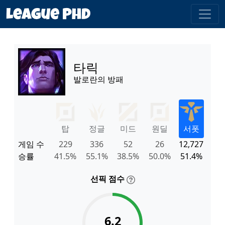
타릭
발로란의 방패
탑
정글
미드
원딜
서폿
게임 수
229
336
52
26
12,727
승률
41.5%
55.1%
38.5%
50.0%
51.4%
선픽 점수
6.2