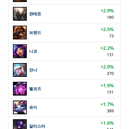
+2.9%
판테온
180
+2.5%
브랜드
73
+2.2%
니코
131
+2.0%
잔나
370
+1.9%
벨코즈
151
+1.7%
유미
389
+1.6%
알리스타