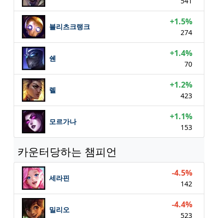
541
+1.5%
블리츠크랭크
274
+1.4%
쉔
70
+1.2%
렐
423
+1.1%
모르가나
153
카운터당하는 챔피언
-4.5%
세라핀
142
-4.4%
밀리오
523