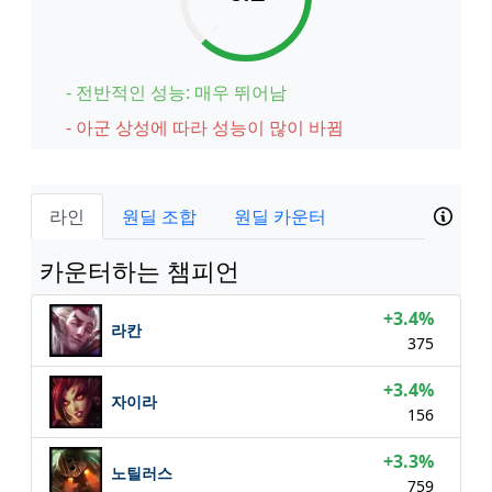
- 전반적인 성능: 매우 뛰어남
- 아군 상성에 따라 성능이 많이 바뀜
라인
원딜 조합
원딜 카운터
카운터하는 챔피언
+3.4%
라칸
375
+3.4%
자이라
156
+3.3%
노틸러스
759