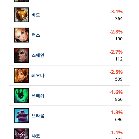
-3.1%
바드
364
-2.8%
럭스
190
-2.7%
스웨인
112
-2.5%
레오나
509
-1.6%
쓰레쉬
866
-1.3%
브라움
696
-1.1%
샤코